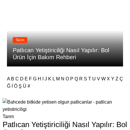
Tarım
Patlıcan Yetiştiriciliği Nasıl Yapılır: Bol
Ürün İçin Bakım Rehberi
A
B
C
D
E
F
G
H
I
J
K
L
M
N
O
P
Q
R
S
T
U
V
W
X
Y
Z
Ç
Ğ
İ
Ö
Ş
Ü
#
Tarım
Patlıcan Yetiştiriciliği Nasıl Yapılır: Bol