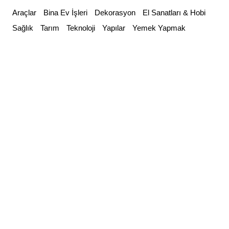
Skip
Araçlar
Bina Ev İşleri
Dekorasyon
El Sanatları & Hobi
to
Sağlık
Tarım
Teknoloji
Yapılar
Yemek Yapmak
content