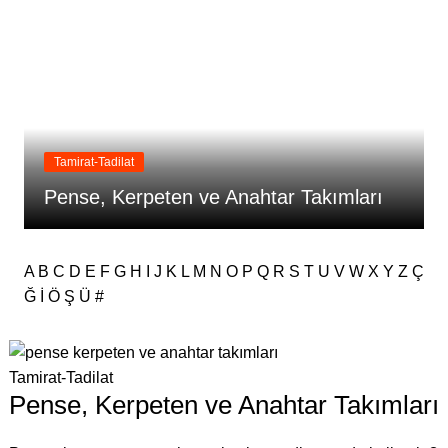
Tamirat-Tadilat
Pense, Kerpeten ve Anahtar Takımları
A
B
C
D
E
F
G
H
I
J
K
L
M
N
O
P
Q
R
S
T
U
V
W
X
Y
Z
Ç
Ğ
İ
Ö
Ş
Ü
#
Tamirat-Tadilat
Pense, Kerpeten ve Anahtar Takımları