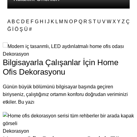
A
B
C
D
E
F
G
H
I
J
K
L
M
N
O
P
Q
R
S
T
U
V
W
X
Y
Z
Ç
Ğ
İ
Ö
Ş
Ü
#
Dekorasyon
Bilgisayarla Çalışanlar İçin Home
Ofis Dekorasyonu
Günün büyük bölümünü bilgisayar başında geçiren
biriyseniz, çalıştığınız ortamın konforu doğrudan veriminizi
etkiler. Bu yazı
Dekorasyon