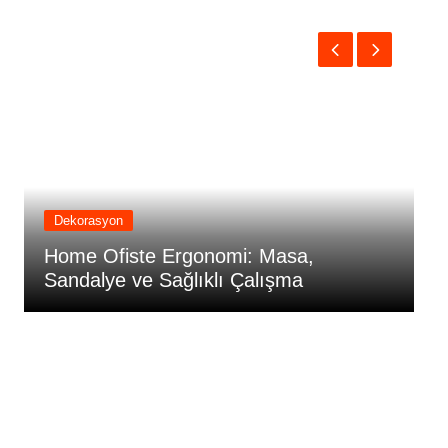
Dekorasyon
D
Home Ofiste Ergonomi: Masa,
Ho
Sandalye ve Sağlıklı Çalışma
Re