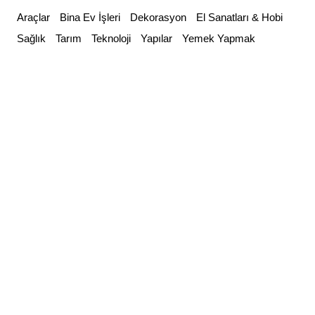
Skip
Araçlar
Bina Ev İşleri
Dekorasyon
El Sanatları & Hobi
to
Sağlık
Tarım
Teknoloji
Yapılar
Yemek Yapmak
content