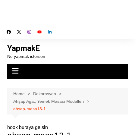
YapmakE
Ne yapmak istersen
Home
Dekorasyon
Ahşap Ağaç Yemek Masası Modelleri
ahsap-masa13-1
hook buraya gelsin