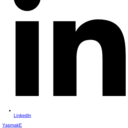
LinkedIn
YapmakE