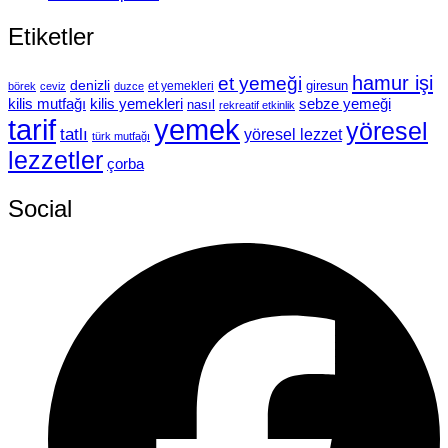
Etiketler
hamur işi
et yemeği
denizli
giresun
et yemekleri
börek
ceviz
duzce
kilis mutfağı
kilis yemekleri
sebze yemeği
nasıl
rekreatif etkinlik
tarif
yemek
yöresel
tatlı
yöresel lezzet
türk mutfağı
lezzetler
çorba
Social