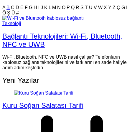
A
B
C
D
E
F
G
H
I
J
K
L
M
N
O
P
Q
R
S
T
U
V
W
X
Y
Z
Ç
Ğ
İ
Ö
Ş
Ü
#
Teknoloji
Bağlantı Teknolojileri: Wi-Fi, Bluetooth,
NFC ve UWB
Wi-Fi, Bluetooth, NFC ve UWB nasıl çalışır? Telefonların
kablosuz bağlantı teknolojilerini ve farklarını en sade haliyle
adım adım keşfedin.
Yeni Yazılar
Kuru Soğan Salatası Tarifi