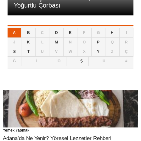
Yoğurtlu Çorbası
A
B
C
D
E
F
G
H
I
J
K
L
M
N
O
P
Q
R
S
T
U
V
W
X
Y
Z
Ç
Ğ
İ
Ö
Ş
Ü
#
Yemek Yapmak
Adana’da Ne Yenir? Yöresel Lezzetler Rehberi