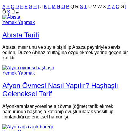
A
B
C
D
E
F
G
H
I
J
K
L
M
N
O
P
Q
R
S
T
U
V
W
X
Y
Z
Ç
Ğ
İ
Ö
Ş
Ü
#
Yemek Yapmak
Abısta Tarifi
Abısta, mısır unu ve suyla pişirilip Abaza peyniriyle servis
edilen, Düzce Abhaz mutfağına özgü ekmek yerine geçen bir
katıktır.
Yemek Yapmak
Afyon Övmesi Nasıl Yapılır? Haşhaşlı
Geleneksel Tarif
Afyonkarahisar yöresine ait övme (öğme) tarifi: ekmek
hamurunun haşhaşla katlanıp ovuşturularak yassıltılıp
fırınlandığı geleneksel hamur işi.