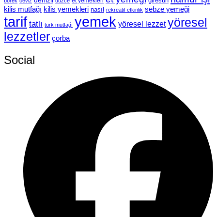
denizli
giresun
et yemekleri
börek
ceviz
duzce
kilis mutfağı
kilis yemekleri
sebze yemeği
nasıl
rekreatif etkinlik
tarif
yemek
yöresel
tatlı
yöresel lezzet
türk mutfağı
lezzetler
çorba
Social