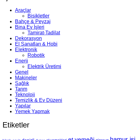
Araçlar
Bisikletler
Bahçe & Peyzaj
Bina Ev İşleri
Tamirat-Tadilat
Dekorasyon
El Sanatları & Hobi
Elektronik
Robotik
Enerji
Elektrik Üretimi
Genel
Makineler
Sağlık
Tarım
Teknoloji
Temizlik & Ev Düzeni
Yapılar
Yemek Yapmak
Etiketler
hamur işi
et yemeği