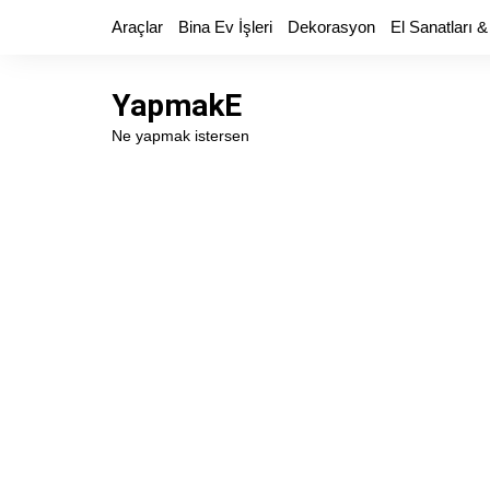
Skip
Araçlar
Bina Ev İşleri
Dekorasyon
El Sanatları &
to
content
YapmakE
Ne yapmak istersen