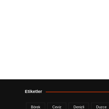
Etiketler
Börek
Ceviz
Denizli
Duzce