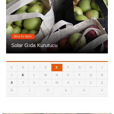
Bina Ev İşleri
Solar Gıda Kurutucu
A
B
C
D
E
F
G
H
I
J
K
L
M
N
O
P
Q
R
S
T
U
V
W
X
Y
Z
Ç
Ğ
İ
Ö
Ş
Ü
#