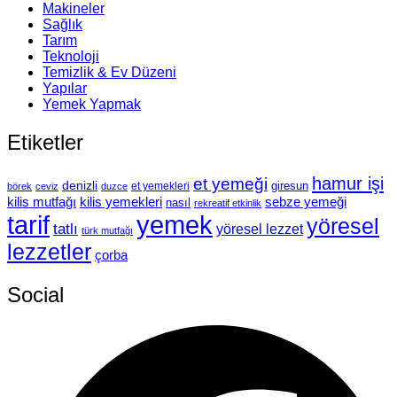
Makineler
Sağlık
Tarım
Teknoloji
Temizlik & Ev Düzeni
Yapılar
Yemek Yapmak
Etiketler
hamur işi
et yemeği
denizli
giresun
et yemekleri
börek
ceviz
duzce
kilis mutfağı
kilis yemekleri
sebze yemeği
nasıl
rekreatif etkinlik
tarif
yemek
yöresel
tatlı
yöresel lezzet
türk mutfağı
lezzetler
çorba
Social