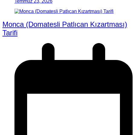
Temmuz 23, 2026
Monca (Domatesli Patlıcan Kızartması)
Tarifi