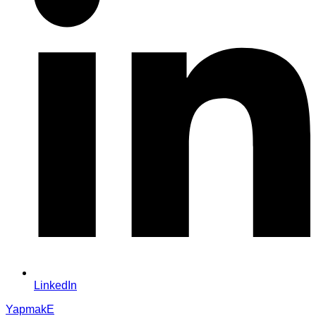
LinkedIn
YapmakE