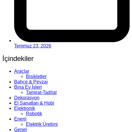
Temmuz 23, 2026
İçindekiler
Araçlar
Bisikletler
Bahçe & Peyzaj
Bina Ev İşleri
Tamirat-Tadilat
Dekorasyon
El Sanatları & Hobi
Elektronik
Robotik
Enerji
Elektrik Üretimi
Genel