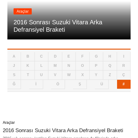
Araçlar
2016 Sonrası Suzuki Vitara Arka
Defransiyel Braketi
A
B
C
D
E
F
G
H
I
J
K
L
M
N
O
P
Q
R
S
T
U
V
W
X
Y
Z
Ç
Ğ
İ
Ö
Ş
Ü
#
Araçlar
2016 Sonrası Suzuki Vitara Arka Defransiyel Braketi