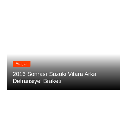
Araçlar
2016 Sonrası Suzuki Vitara Arka
2
Defransiyel Braketi
D