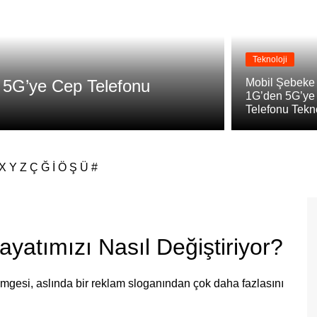
Teknoloji
Teknoloji
n 5G’ye Cep Telefonu
Anten Tekn
Mobil Şebeke N
1G’den 5G’ye
Antenleri
Telefonu Tekno
X
Y
Z
Ç
Ğ
İ
Ö
Ş
Ü
#
ayatımızı Nasıl Değiştiriyor?
imgesi, aslında bir reklam sloganından çok daha fazlasını