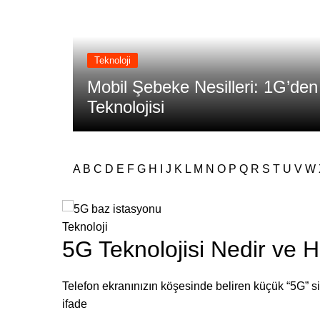
Teknoloji
Mobil Şebeke Nesilleri: 1G’de
mi
Teknolojisi
A
B
C
D
E
F
G
H
I
J
K
L
M
N
O
P
Q
R
S
T
U
V
W
Teknoloji
5G Teknolojisi Nedir ve H
Telefon ekranınızın köşesinde beliren küçük “5G” s
ifade