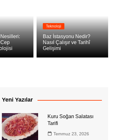
Teknoloji
olojileri: MIMO, Beamforming ve Telefon
esilleri:
Baz İstasyonu Nedir?
 Cep
Nasıl Çalışır ve Tarihî
lojisi
Gelişimi
Yeni Yazılar
Kuru Soğan Salatası
Tarifi
Temmuz 23, 2026