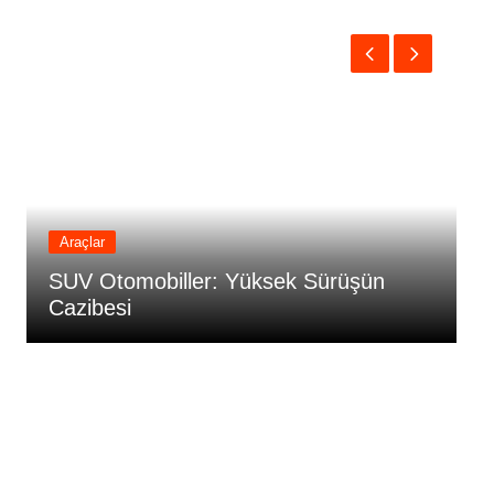
Araçlar
SUV Otomobiller: Yüksek Sürüşün
C
Cazibesi
D