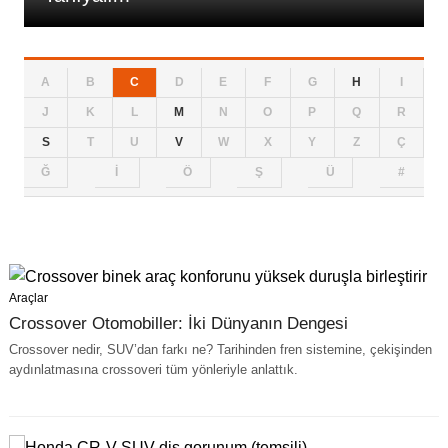
A
B
C
D
E
F
G
H
I
J
K
L
M
N
O
P
Q
R
S
T
U
V
W
X
Y
Z
Ç
Ğ
İ
Ö
Ş
Ü
#
Araçlar
Crossover Otomobiller: İki Dünyanın Dengesi
Crossover nedir, SUV’dan farkı ne? Tarihinden fren sistemine, çekişinden
aydınlatmasına crossoveri tüm yönleriyle anlattık.