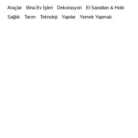
Skip
Araçlar
Bina Ev İşleri
Dekorasyon
El Sanatları & Hobi
to
Sağlık
Tarım
Teknoloji
Yapılar
Yemek Yapmak
content