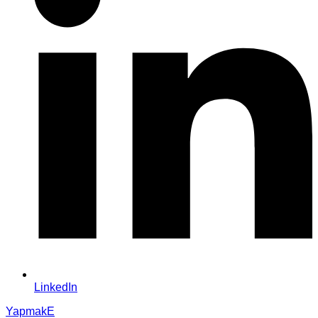
LinkedIn
YapmakE