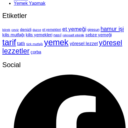
Yemek Yapmak
Etiketler
hamur işi
et yemeği
denizli
giresun
et yemekleri
börek
ceviz
duzce
kilis mutfağı
kilis yemekleri
sebze yemeği
nasıl
rekreatif etkinlik
tarif
yemek
yöresel
tatlı
yöresel lezzet
türk mutfağı
lezzetler
çorba
Social