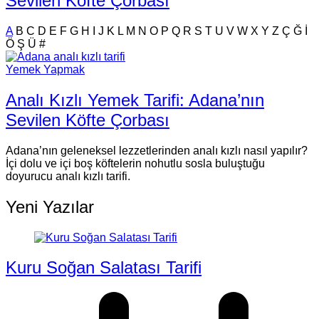
Sevilen Köfte Çorbası
A
B
C
D
E
F
G
H
I
J
K
L
M
N
O
P
Q
R
S
T
U
V
W
X
Y
Z
Ç
Ğ
İ
Ö
Ş
Ü
#
Yemek Yapmak
Analı Kızlı Yemek Tarifi: Adana’nın
Sevilen Köfte Çorbası
Adana’nın geleneksel lezzetlerinden analı kızlı nasıl yapılır?
İçi dolu ve içi boş köftelerin nohutlu sosla buluştuğu
doyurucu analı kızlı tarifi.
Yeni Yazılar
Kuru Soğan Salatası Tarifi