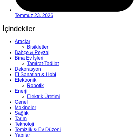
Temmuz 23, 2026
İçindekiler
Araçlar
Bisikletler
Bahçe & Peyzaj
Bina Ev İşleri
Tamirat-Tadilat
Dekorasyon
El Sanatları & Hobi
Elektronik
Robotik
Enerji
Elektrik Üretimi
Genel
Makineler
Sağlık
Tarım
Teknoloji
Temizlik & Ev Düzeni
Yapılar