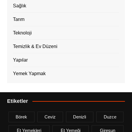
Sağlık
Tarım
Teknoloji
Temizlik & Ev Düzeni
Yapılar
Yemek Yapmak
Etiketler
Börek
Ceviz
Denizli
Duzce
Et Yemekleri
Et Yemeği
Giresun