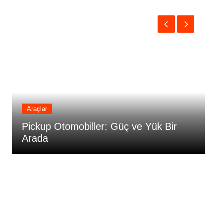
Araçlar
Pickup Otomobiller: Güç ve Yük Bir
T
Arada
B