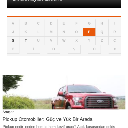
A
B
C
D
E
F
G
H
I
J
K
L
M
N
O
P
Q
R
S
T
U
V
W
X
Y
Z
Ç
Ğ
İ
Ö
Ş
Ü
#
Araçlar
Pickup Otomobiller: Güç ve Yük Bir Arada
Pickup nedir, neden hem iş hem keyif aracı? Açık kasasından çekiş