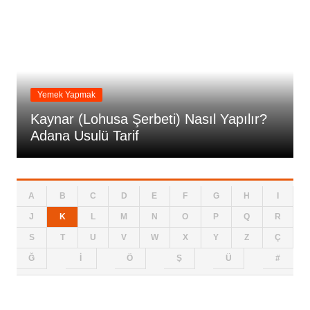
Yemek Yapmak
Kaynar (Lohusa Şerbeti) Nasıl Yapılır?
Adana Usulü Tarif
A
B
C
D
E
F
G
H
I
J
K
L
M
N
O
P
Q
R
S
T
U
V
W
X
Y
Z
Ç
Ğ
İ
Ö
Ş
Ü
#