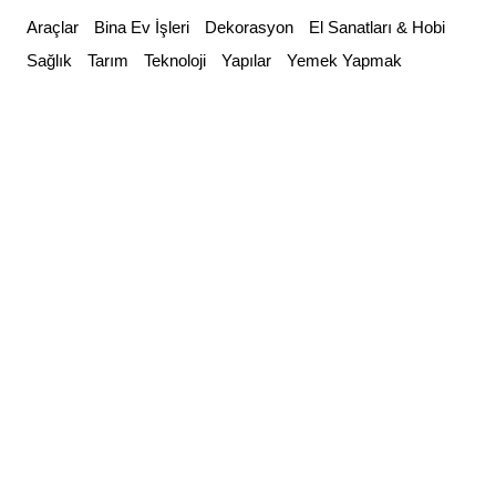
Skip
Araçlar
Bina Ev İşleri
Dekorasyon
El Sanatları & Hobi
to
Sağlık
Tarım
Teknoloji
Yapılar
Yemek Yapmak
content