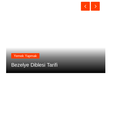
Yemek Yapmak
A
Bezelye Diblesi Tarifi
B