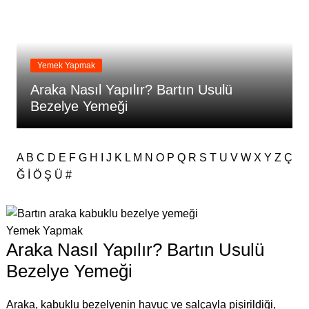
Yemek Yapmak
Araka Nasıl Yapılır? Bartın Usulü
Bezelye Yemeği
A
B
C
D
E
F
G
H
I
J
K
L
M
N
O
P
Q
R
S
T
U
V
W
X
Y
Z
Ç
Ğ
İ
Ö
Ş
Ü
#
Yemek Yapmak
Araka Nasıl Yapılır? Bartın Usulü
Bezelye Yemeği
Araka, kabuklu bezelyenin havuç ve salçayla pişirildiği,