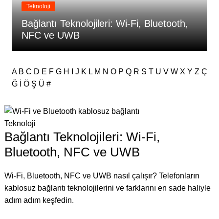
Teknoloji
Bağlantı Teknolojileri: Wi-Fi, Bluetooth,
NFC ve UWB
A
B
C
D
E
F
G
H
I
J
K
L
M
N
O
P
Q
R
S
T
U
V
W
X
Y
Z
Ç
Ğ
İ
Ö
Ş
Ü
#
Teknoloji
Bağlantı Teknolojileri: Wi-Fi,
Bluetooth, NFC ve UWB
Wi-Fi, Bluetooth, NFC ve UWB nasıl çalışır? Telefonların
kablosuz bağlantı teknolojilerini ve farklarını en sade haliyle
adım adım keşfedin.