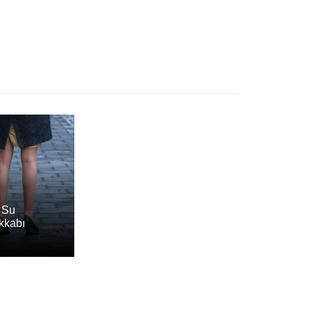
 Su
kkabı