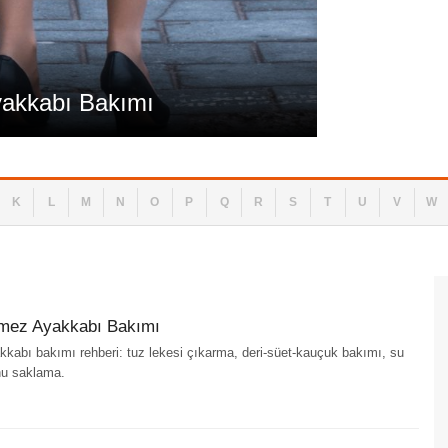
Bina Ev İşleri
yakkabı Bakımı
Bot, Çizm
K
L
M
N
O
P
Q
R
S
T
U
V
W
rmez Ayakkabı Bakımı
kabı bakımı rehberi: tuz lekesi çıkarma, deri-süet-kauçuk bakımı, su
nu saklama.