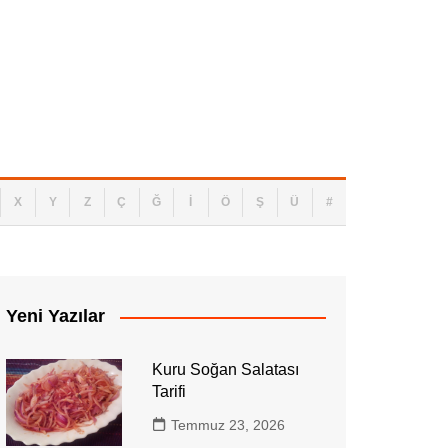
e ve Su Geçirmez Ayakkabı Bakımı
X
Y
Z
Ç
Ğ
İ
Ö
Ş
Ü
#
Yeni Yazılar
Kuru Soğan Salatası
Tarifi
Temmuz 23, 2026