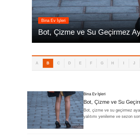
Bina Ev İşleri
Bot, Çizme ve Su Geçirmez A
A
B
C
D
E
F
G
H
I
J
Bina Ev İşleri
Bot, Çizme ve Su Geçi
Bot, çizme ve su geçirmez ayak
yalıtımı yenileme ve sezon so