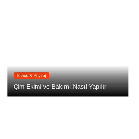
Bahçe & Peyzaj
Çim Ekimi ve Bakımı Nasıl Yapılır
Ç