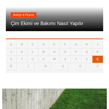
Bahçe & Peyzaj
Çim Ekimi ve Bakımı Nasıl Yapılır
A
B
C
D
E
F
G
H
I
J
K
L
M
N
O
P
Q
R
S
T
U
V
W
X
Y
Z
Ç
Ğ
İ
Ö
Ş
Ü
#