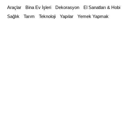
Skip
Araçlar
Bina Ev İşleri
Dekorasyon
El Sanatları & Hobi
to
Sağlık
Tarım
Teknoloji
Yapılar
Yemek Yapmak
content