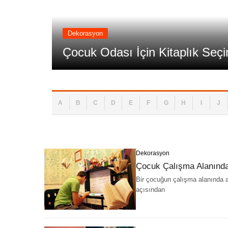
Dekorasyon
r?
Çocuk Odası İçin Kitaplık Seç
A
B
C
D
E
F
G
H
I
J
Dekorasyon
Çocuk Çalışma Alanınd
Bir çocuğun çalışma alanında
açısından