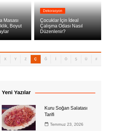
Dekorasyon
ışma Masası Seçimi: Yükseklik, Boyut ve 
a Masası
Çocuklar İçin İdeal
klik, Boyut
Çalışma Odası Nasıl
aylar
Düzenlenir?
X
Y
Z
Ç
Ğ
İ
Ö
Ş
Ü
#
Yeni Yazılar
Kuru Soğan Salatası
Tarifi
Temmuz 23, 2026