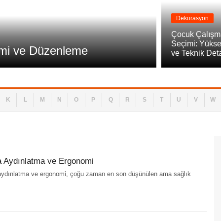
Dekorasyon
Dekorasyon
Çocuk Çal
Çocuk Çalışm
Seçimi: Yükse
imi ve Düzenleme
Detaylar
ve Teknik Det
K
L
M
N
O
P
Q
R
S
T
U
V
W
a Aydınlatma ve Ergonomi
 aydınlatma ve ergonomi, çoğu zaman en son düşünülen ama sağlık