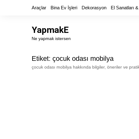
Skip
Araçlar
Bina Ev İşleri
Dekorasyon
El Sanatları &
to
content
YapmakE
Ne yapmak istersen
Etiket:
çocuk odası mobilya
çocuk odası mobilya hakkında bilgiler, öneriler ve prat