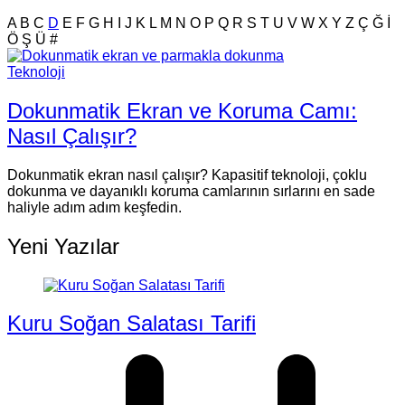
A
B
C
D
E
F
G
H
I
J
K
L
M
N
O
P
Q
R
S
T
U
V
W
X
Y
Z
Ç
Ğ
İ
Ö
Ş
Ü
#
Teknoloji
Dokunmatik Ekran ve Koruma Camı:
Nasıl Çalışır?
Dokunmatik ekran nasıl çalışır? Kapasitif teknoloji, çoklu
dokunma ve dayanıklı koruma camlarının sırlarını en sade
haliyle adım adım keşfedin.
Yeni Yazılar
Kuru Soğan Salatası Tarifi