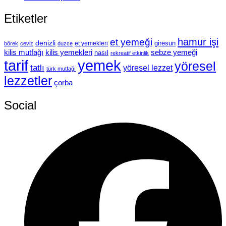
Etiketler
hamur işi
et yemeği
denizli
giresun
et yemekleri
börek
ceviz
duzce
kilis mutfağı
kilis yemekleri
sebze yemeği
nasıl
rekreatif etkinlik
tarif
yemek
yöresel
tatlı
yöresel lezzet
türk mutfağı
lezzetler
çorba
Social