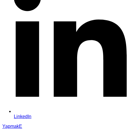
LinkedIn
YapmakE