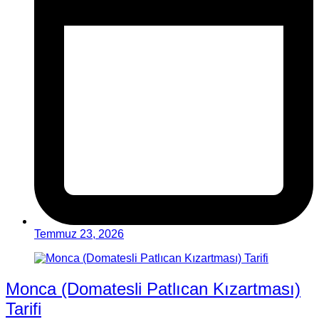
Temmuz 23, 2026
Monca (Domatesli Patlıcan Kızartması)
Tarifi