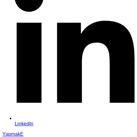
LinkedIn
YapmakE