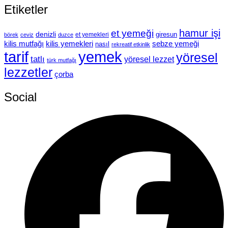
Etiketler
hamur işi
et yemeği
denizli
giresun
et yemekleri
börek
ceviz
duzce
kilis mutfağı
kilis yemekleri
sebze yemeği
nasıl
rekreatif etkinlik
tarif
yemek
yöresel
tatlı
yöresel lezzet
türk mutfağı
lezzetler
çorba
Social