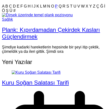
A
B
C
D
E
F
G
H
I
J
K
L
M
N
O
P
Q
R
S
T
U
V
W
X
Y
Z
Ç
Ğ
İ
Ö
Ş
Ü
#
Sağlık
Plank: Kıpırdamadan Çekirdek Kasları
Güçlendirmek
Şimdiye kadarki hareketlerin hepsinde bir şeyi itip çektik,
çömeldik ya da ileri gittik. Şimdi sıra
Yeni Yazılar
Kuru Soğan Salatası Tarifi