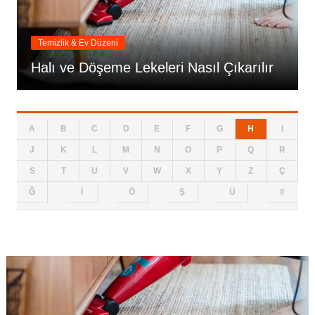
Temizlik & Ev Düzeni
Halı ve Döşeme Lekeleri Nasıl Çıkarılır
A
B
C
D
E
F
G
H
I
J
K
L
M
N
O
P
Q
R
S
T
U
V
W
X
Y
Z
Ç
Ğ
İ
Ö
Ş
Ü
#