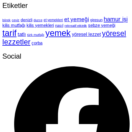
Etiketler
hamur işi
et yemeği
denizli
giresun
et yemekleri
börek
ceviz
duzce
kilis mutfağı
kilis yemekleri
sebze yemeği
nasıl
rekreatif etkinlik
tarif
yemek
yöresel
tatlı
yöresel lezzet
türk mutfağı
lezzetler
çorba
Social