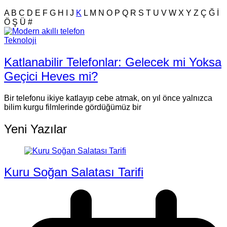
A
B
C
D
E
F
G
H
I
J
K
L
M
N
O
P
Q
R
S
T
U
V
W
X
Y
Z
Ç
Ğ
İ
Ö
Ş
Ü
#
Teknoloji
Katlanabilir Telefonlar: Gelecek mi Yoksa
Geçici Heves mi?
Bir telefonu ikiye katlayıp cebe atmak, on yıl önce yalnızca
bilim kurgu filmlerinde gördüğümüz bir
Yeni Yazılar
Kuru Soğan Salatası Tarifi