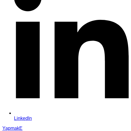
LinkedIn
YapmakE