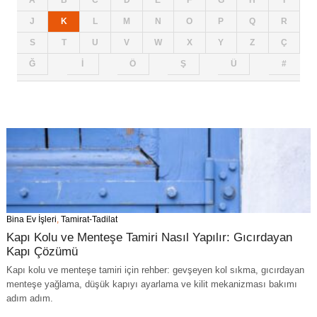
A
B
C
D
E
F
G
H
I
J
K
L
M
N
O
P
Q
R
S
T
U
V
W
X
Y
Z
Ç
Ğ
İ
Ö
Ş
Ü
#
Bina Ev İşleri
,
Tamirat-Tadilat
Kapı Kolu ve Menteşe Tamiri Nasıl Yapılır: Gıcırdayan
Kapı Çözümü
Kapı kolu ve menteşe tamiri için rehber: gevşeyen kol sıkma, gıcırdayan
menteşe yağlama, düşük kapıyı ayarlama ve kilit mekanizması bakımı
adım adım.