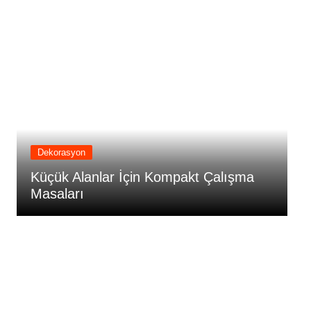
Dekorasyon
Küçük Alanlar İçin Kompakt Çalışma
K
Masaları
M