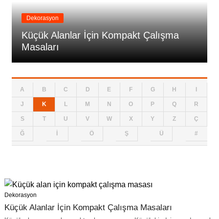
Dekorasyon
Küçük Alanlar İçin Kompakt Çalışma
Masaları
A
B
C
D
E
F
G
H
I
J
K
L
M
N
O
P
Q
R
S
T
U
V
W
X
Y
Z
Ç
Ğ
İ
Ö
Ş
Ü
#
Dekorasyon
Küçük Alanlar İçin Kompakt Çalışma Masaları