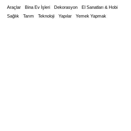
Skip
Araçlar
Bina Ev İşleri
Dekorasyon
El Sanatları & Hobi
to
Sağlık
Tarım
Teknoloji
Yapılar
Yemek Yapmak
content