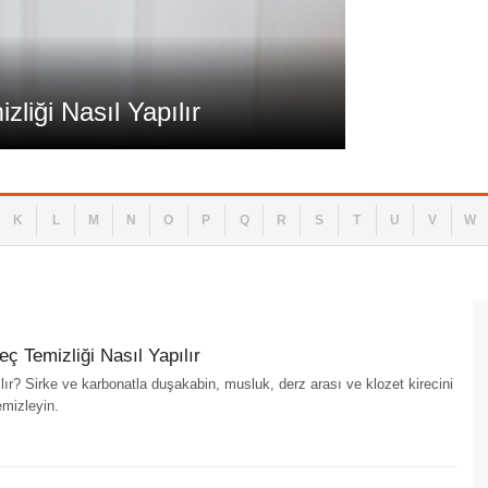
Temizlik & Ev Dü
liği Nasıl Yapılır
Banyo ve D
K
L
M
N
O
P
Q
R
S
T
U
V
W
ç Temizliği Nasıl Yapılır
ılır? Sirke ve karbonatla duşakabin, musluk, derz arası ve klozet kirecini
mizleyin.