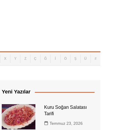
zeni
uşakabin Kireç Temizliği Nasıl Yapılır
X
Y
Z
Ç
Ğ
İ
Ö
Ş
Ü
#
Yeni Yazılar
Kuru Soğan Salatası
Tarifi
Temmuz 23, 2026