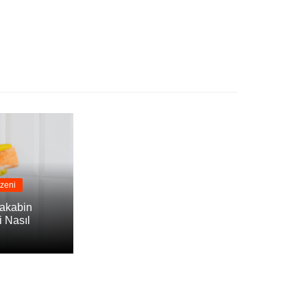
zeni
akabin
i Nasıl