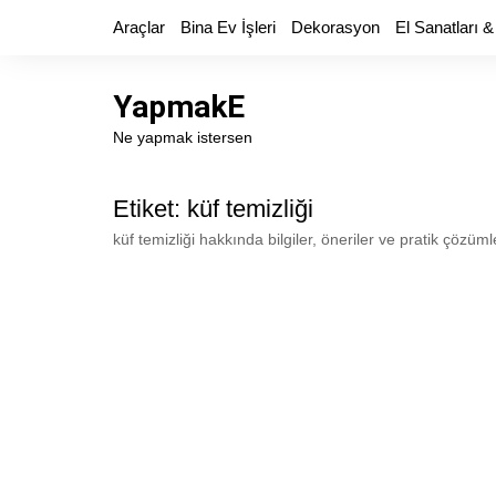
Skip
Araçlar
Bina Ev İşleri
Dekorasyon
El Sanatları &
to
content
YapmakE
Ne yapmak istersen
Etiket:
küf temizliği
küf temizliği hakkında bilgiler, öneriler ve pratik çözüml