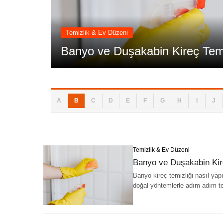
Temizlik & Ev Düzeni
Banyo ve Duşakabin Kireç Temiz
A
B
C
D
E
F
G
H
I
J
Temizlik & Ev Düzeni
Banyo ve Duşakabin Kire
Banyo kireç temizliği nasıl yap
doğal yöntemlerle adım adım te