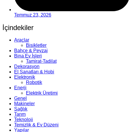
Temmuz 23, 2026
İçindekiler
Araçlar
Bisikletler
Bahçe & Peyzaj
Bina Ev İşleri
Tamirat-Tadilat
Dekorasyon
El Sanatları & Hobi
Elektronik
Robotik
Enerji
Elektrik Üretimi
Genel
Makineler
Sağlık
Tarım
Teknoloji
Temizlik & Ev Düzeni
Yapılar