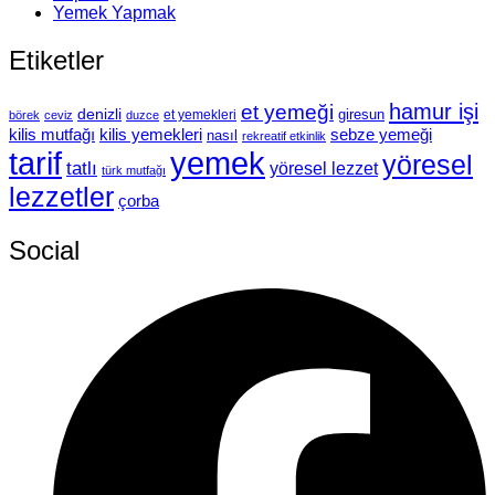
Yemek Yapmak
Etiketler
hamur işi
et yemeği
denizli
giresun
et yemekleri
börek
ceviz
duzce
kilis mutfağı
kilis yemekleri
sebze yemeği
nasıl
rekreatif etkinlik
tarif
yemek
yöresel
tatlı
yöresel lezzet
türk mutfağı
lezzetler
çorba
Social