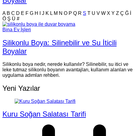
Boyalar
A
B
C
D
E
F
G
H
I
J
K
L
M
N
O
P
Q
R
S
T
U
V
W
X
Y
Z
Ç
Ğ
İ
Ö
Ş
Ü
#
Bina Ev İşleri
Silikonlu Boya: Silinebilir ve Su İticili
Boyalar
Silikonlu boya nedir, nerede kullanılır? Silinebilir, su itici ve
leke tutmaz silikonlu boyanın avantajları, kullanım alanları ve
uygulama adımları rehberi.
Yeni Yazılar
Kuru Soğan Salatası Tarifi