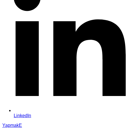
LinkedIn
YapmakE