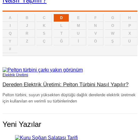
A
B
C
D
E
F
G
H
I
J
K
L
M
N
O
P
Q
R
S
T
U
V
W
X
Y
Z
Ç
Ğ
İ
Ö
Ş
Ü
#
Elektrik Üretimi
Dereden Elektrik Üretimi: Pelton Türbini Nasıl Yapılır?
Pelton türbini, suyun yüksekten düştüğü dağlık derelerde elektrik üretmek
için kullanılan en verimli su türbinlerinden
Yeni Yazılar