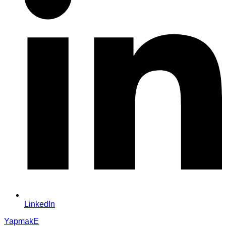
LinkedIn
YapmakE