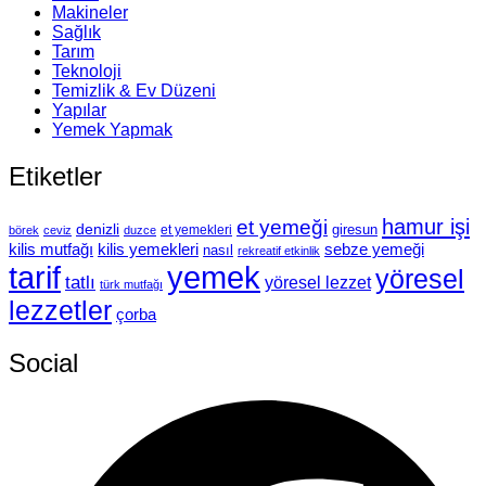
Makineler
Sağlık
Tarım
Teknoloji
Temizlik & Ev Düzeni
Yapılar
Yemek Yapmak
Etiketler
hamur işi
et yemeği
denizli
giresun
et yemekleri
börek
ceviz
duzce
kilis mutfağı
kilis yemekleri
sebze yemeği
nasıl
rekreatif etkinlik
tarif
yemek
yöresel
tatlı
yöresel lezzet
türk mutfağı
lezzetler
çorba
Social