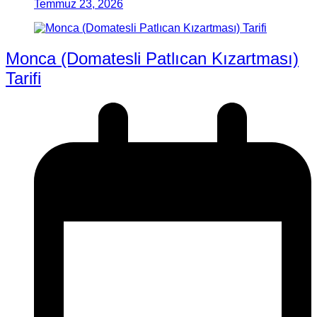
Temmuz 23, 2026
Monca (Domatesli Patlıcan Kızartması)
Tarifi