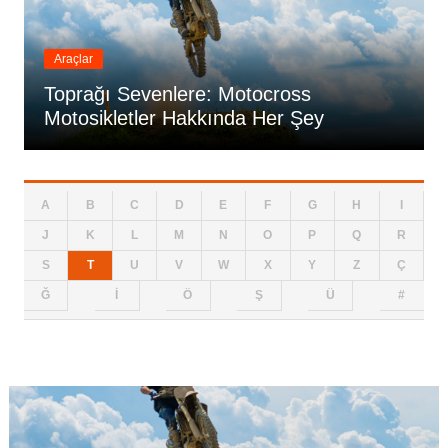
Araçlar
Toprağı Sevenlere: Motocross
Motosikletler Hakkında Her Şey
A
B
C
D
E
F
G
H
I
J
K
L
M
N
O
P
Q
R
S
T
U
V
W
X
Y
Z
Ç
Ğ
İ
Ö
Ş
Ü
#