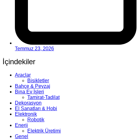
Temmuz 23, 2026
İçindekiler
Araçlar
Bisikletler
Bahçe & Peyzaj
Bina Ev İşleri
Tamirat-Tadilat
Dekorasyon
El Sanatları & Hobi
Elektronik
Robotik
Enerji
Elektrik Üretimi
Genel