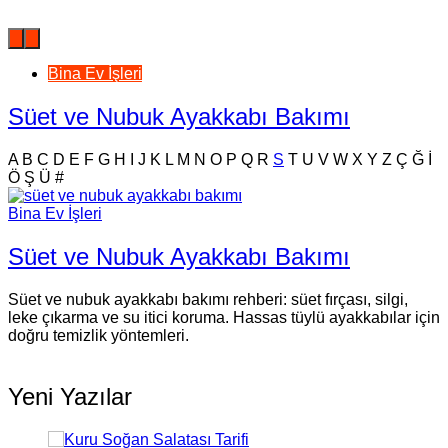
Bina Ev İşleri
Süet ve Nubuk Ayakkabı Bakımı
A
B
C
D
E
F
G
H
I
J
K
L
M
N
O
P
Q
R
S
T
U
V
W
X
Y
Z
Ç
Ğ
İ
Ö
Ş
Ü
#
Bina Ev İşleri
Süet ve Nubuk Ayakkabı Bakımı
Süet ve nubuk ayakkabı bakımı rehberi: süet fırçası, silgi,
leke çıkarma ve su itici koruma. Hassas tüylü ayakkabılar için
doğru temizlik yöntemleri.
Yeni Yazılar