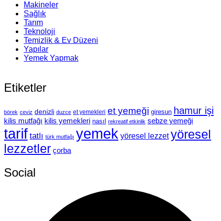
Makineler
Sağlık
Tarım
Teknoloji
Temizlik & Ev Düzeni
Yapılar
Yemek Yapmak
Etiketler
hamur işi
et yemeği
denizli
giresun
et yemekleri
börek
ceviz
duzce
kilis mutfağı
kilis yemekleri
sebze yemeği
nasıl
rekreatif etkinlik
tarif
yemek
yöresel
tatlı
yöresel lezzet
türk mutfağı
lezzetler
çorba
Social