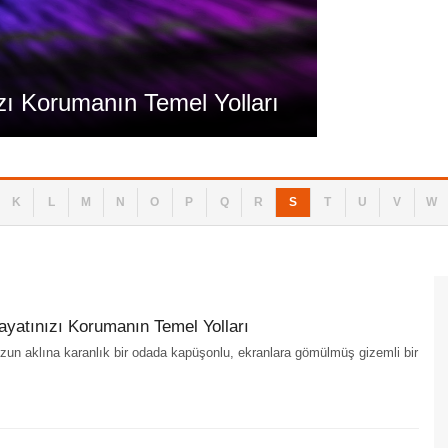
Teknoloji
ızı Korumanın Temel Yolları
Siber Güve
K
L
M
N
O
P
Q
R
S
T
U
V
W
Hayatınızı Korumanın Temel Yolları
un aklına karanlık bir odada kapüşonlu, ekranlara gömülmüş gizemli bir