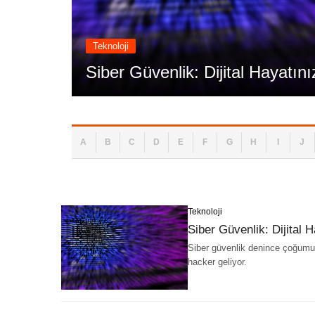
Teknoloji
Yolları
Siber Güvenlik: Dijital Hayatın
A
B
C
D
E
F
G
H
I
J
Teknoloji
Siber Güvenlik: Dijital 
Siber güvenlik denince çoğumuz
hacker geliyor.