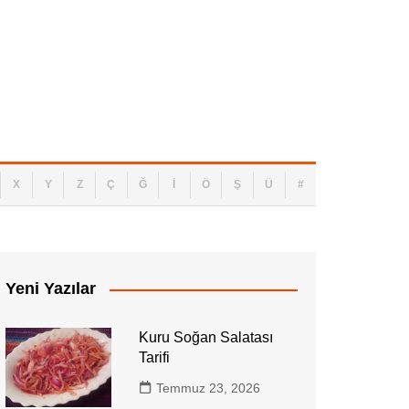
nlik: Dijital Hayatınızı Korumanın Temel Yo
X
Y
Z
Ç
Ğ
İ
Ö
Ş
Ü
#
Yeni Yazılar
Kuru Soğan Salatası
Tarifi
Temmuz 23, 2026