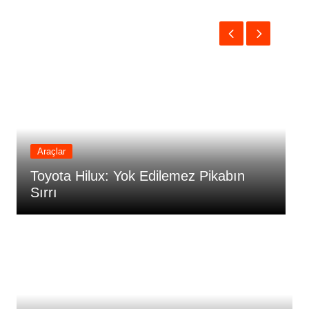
Araçlar
Toyota Hilux: Yok Edilemez Pikabın
P
Sırrı
S