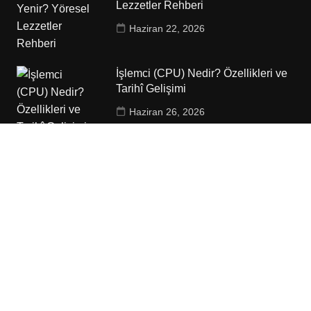
Lezzetler Rehberi
Haziran 22, 2026
İşlemci (CPU) Nedir? Özellikleri ve
Tarihî Gelişimi
Haziran 26, 2026
Yürüyüş: En Basit Hareketin
Sağlığınıza Etkileri
Haziran 23, 2026
Copyrights YapmakE © 2012. Tüm Hakları Saklıdır.
Anasayfa
Gizlilik Politikası
İletişim