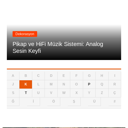
Dekorasyon
Pikap ve HiFi Müzik Sistemi: Analog
Sesin Keyfi
A
B
C
D
E
F
G
H
I
J
K
L
M
N
O
P
Q
R
S
T
U
V
W
X
Y
Z
Ç
Ğ
İ
Ö
Ş
Ü
#