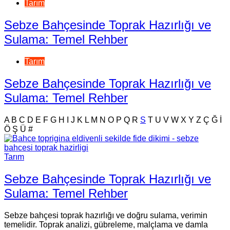
Tarım
Sebze Bahçesinde Toprak Hazırlığı ve
Sulama: Temel Rehber
Tarım
Sebze Bahçesinde Toprak Hazırlığı ve
Sulama: Temel Rehber
A
B
C
D
E
F
G
H
I
J
K
L
M
N
O
P
Q
R
S
T
U
V
W
X
Y
Z
Ç
Ğ
İ
Ö
Ş
Ü
#
Tarım
Sebze Bahçesinde Toprak Hazırlığı ve
Sulama: Temel Rehber
Sebze bahçesi toprak hazırlığı ve doğru sulama, verimin
temelidir. Toprak analizi, gübreleme, malçlama ve damla