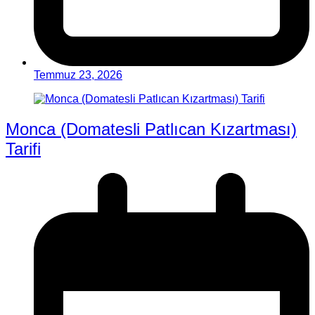
Temmuz 23, 2026
Monca (Domatesli Patlıcan Kızartması)
Tarifi