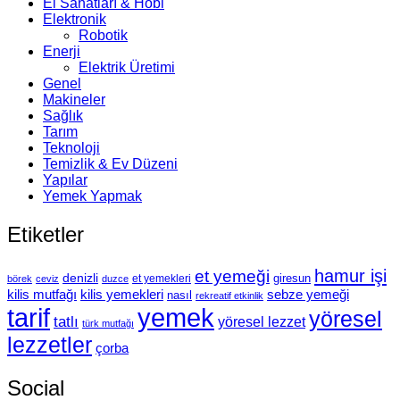
El Sanatları & Hobi
Elektronik
Robotik
Enerji
Elektrik Üretimi
Genel
Makineler
Sağlık
Tarım
Teknoloji
Temizlik & Ev Düzeni
Yapılar
Yemek Yapmak
Etiketler
hamur işi
et yemeği
denizli
giresun
et yemekleri
börek
ceviz
duzce
kilis mutfağı
kilis yemekleri
sebze yemeği
nasıl
rekreatif etkinlik
tarif
yemek
yöresel
tatlı
yöresel lezzet
türk mutfağı
lezzetler
çorba
Social