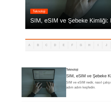
Teknoloji
SIM, eSIM ve Şebeke Kimliği: 
A
B
C
D
E
F
G
H
I
J
Teknoloji
SIM, eSIM ve Şebeke Ki
SIM ve eSIM nedir, nasıl çalışı
adım adım keşfedin.