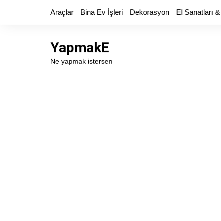
Skip
Araçlar
Bina Ev İşleri
Dekorasyon
El Sanatları &
to
content
YapmakE
Ne yapmak istersen