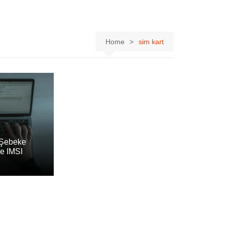
Home
sim kart
 Şebeke
ve IMSI