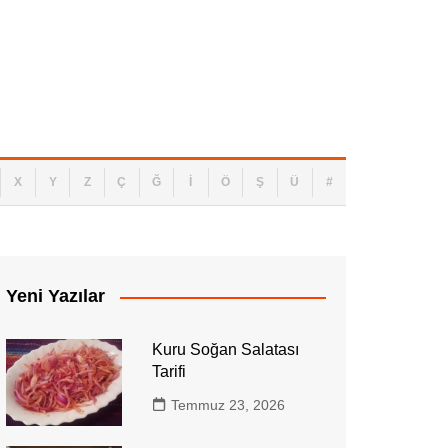
 ve Şebeke Kimliği: IMEI ve IMSI Nedir?
X
Y
Z
Ç
Ğ
İ
Ö
Ş
Ü
#
Yeni Yazılar
Kuru Soğan Salatası
Tarifi
Temmuz 23, 2026