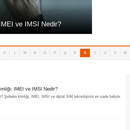
Teknoloji
IMEI ve IMSI Nedir?
SIM, eSIM
K
L
M
N
O
P
Q
R
S
T
U
V
W
mliği: IMEI ve IMSI Nedir?
r? Şebeke kimliği, IMEI, IMSI ve dijital SIM teknolojisini en sade haliyle