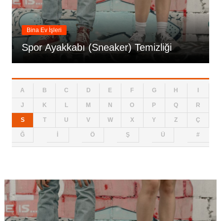
Bina Ev İşleri
Spor Ayakkabı (Sneaker) Temizliği
A
B
C
D
E
F
G
H
I
J
K
L
M
N
O
P
Q
R
S
T
U
V
W
X
Y
Z
Ç
Ğ
İ
Ö
Ş
Ü
#