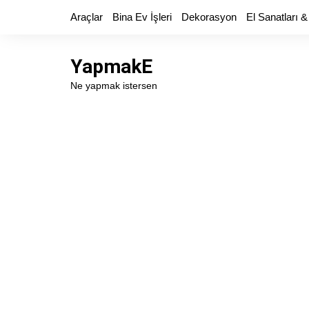
Skip
Araçlar
Bina Ev İşleri
Dekorasyon
El Sanatları &
to
content
YapmakE
Ne yapmak istersen