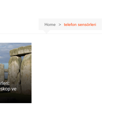
Home
telefon sensörleri
leri:
oskop ve