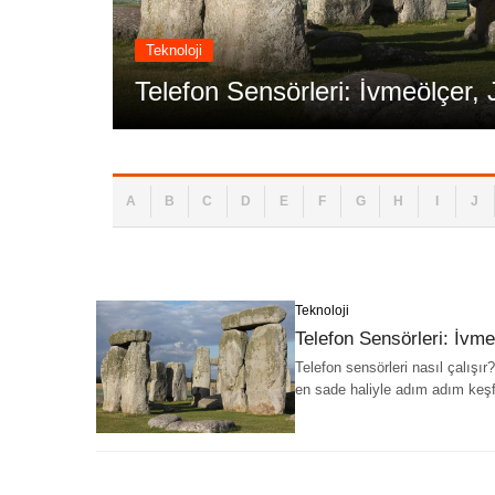
Teknoloji
ometre
Telefon Sensörleri: İvmeölçer
A
B
C
D
E
F
G
H
I
J
Teknoloji
Telefon Sensörleri: İvm
Telefon sensörleri nasıl çalışı
en sade haliyle adım adım keşf