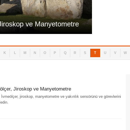
Teknoloji
, Jiroskop ve Manyetometre
Telefon Se
K
L
M
N
O
P
Q
R
S
T
U
V
W
eölçer, Jiroskop ve Manyetometre
r? İvmeölçer, jiroskop, manyetometre ve yakınlık sensörünü ve görevlerini
edin.