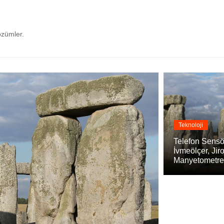
çözümler.
Teknoloji
Telefon Sensör
İvmeölçer, Jir
Manyetometre