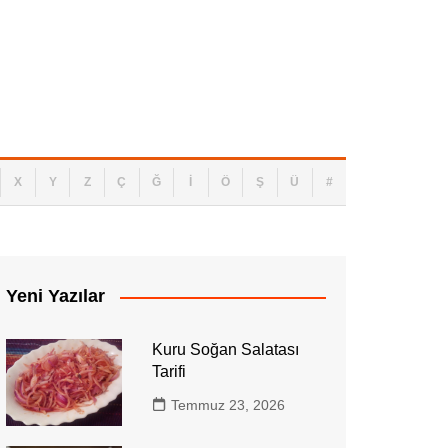
nsörleri: İvmeölçer, Jiroskop ve Manyetom
X
Y
Z
Ç
Ğ
İ
Ö
Ş
Ü
#
Yeni Yazılar
Kuru Soğan Salatası
Tarifi
Temmuz 23, 2026