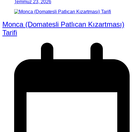
Temmuz 23, 2026
Monca (Domatesli Patlıcan Kızartması)
Tarifi