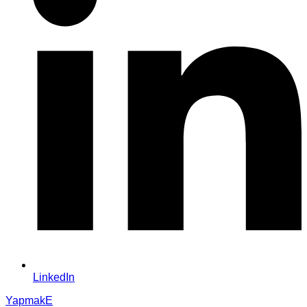
LinkedIn
YapmakE