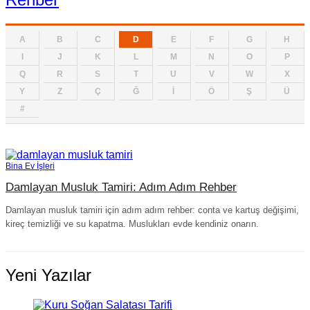
A
B
C
D
E
F
G
H
I
J
K
L
M
N
O
P
Q
R
S
T
U
V
W
X
Y
Z
Ç
Ğ
İ
Ö
Ş
Ü
#
Bina Ev İşleri
Damlayan Musluk Tamiri: Adım Adım Rehber
Damlayan musluk tamiri için adım adım rehber: conta ve kartuş değişimi,
kireç temizliği ve su kapatma. Muslukları evde kendiniz onarın.
Yeni Yazılar