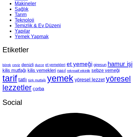
Makineler
Sağlık
Tarım
Teknoloji
Temizlik & Ev Düzeni
Yapılar
Yemek Yapmak
Etiketler
hamur işi
et yemeği
denizli
giresun
et yemekleri
börek
ceviz
duzce
kilis mutfağı
kilis yemekleri
sebze yemeği
nasıl
rekreatif etkinlik
tarif
yemek
yöresel
tatlı
yöresel lezzet
türk mutfağı
lezzetler
çorba
Social