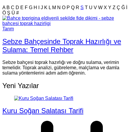
A
B
C
D
E
F
G
H
I
J
K
L
M
N
O
P
Q
R
S
T
U
V
W
X
Y
Z
Ç
Ğ
İ
Ö
Ş
Ü
#
Tarım
Sebze Bahçesinde Toprak Hazırlığı ve
Sulama: Temel Rehber
Sebze bahçesi toprak hazırlığı ve doğru sulama, verimin
temelidir. Toprak analizi, gübreleme, malçlama ve damla
sulama yöntemlerini adım adım öğrenin.
Yeni Yazılar
Kuru Soğan Salatası Tarifi