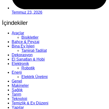
Temmuz 23, 2026
İçindekiler
Araçlar
Bisikletler
Bahçe & Peyzaj
Bina Ev İşleri
Tamirat-Tadilat
Dekorasyon
El Sanatları & Hobi
Elektronik
Robotik
Enerji
Elektrik Üretimi
Genel
Makineler
Sağlık
Tarım
Teknoloji
Temizlik & Ev Düzeni
Yapılar