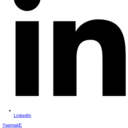
LinkedIn
YapmakE