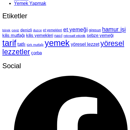
Yemek Yapmak
Etiketler
hamur işi
et yemeği
denizli
giresun
et yemekleri
börek
ceviz
duzce
kilis mutfağı
kilis yemekleri
sebze yemeği
nasıl
rekreatif etkinlik
tarif
yemek
yöresel
tatlı
yöresel lezzet
türk mutfağı
lezzetler
çorba
Social