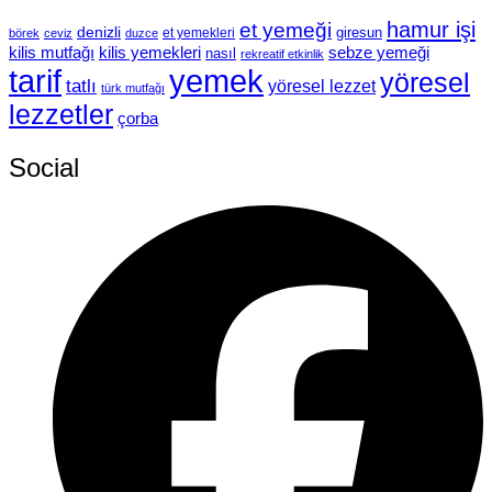
hamur işi
et yemeği
denizli
giresun
et yemekleri
börek
ceviz
duzce
kilis mutfağı
kilis yemekleri
sebze yemeği
nasıl
rekreatif etkinlik
tarif
yemek
yöresel
tatlı
yöresel lezzet
türk mutfağı
lezzetler
çorba
Social