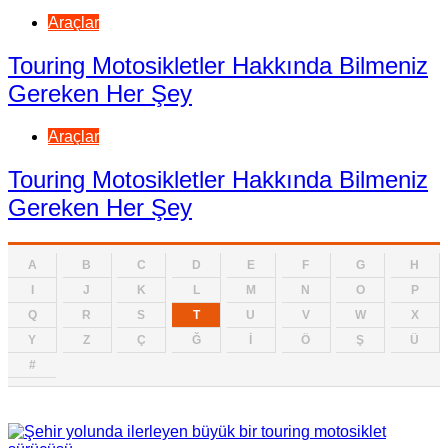
Araçlar
Touring Motosikletler Hakkında Bilmeniz
Gereken Her Şey
Araçlar
Touring Motosikletler Hakkında Bilmeniz
Gereken Her Şey
A
B
C
D
E
F
G
H
I
J
K
L
M
N
O
P
Q
R
S
T
U
V
W
X
Y
Z
Ç
Ğ
İ
Ö
Ş
Ü
#