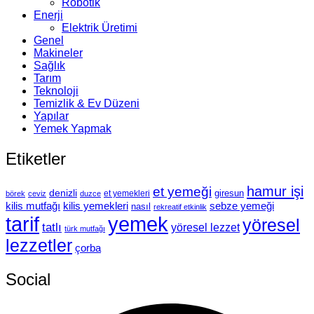
Robotik
Enerji
Elektrik Üretimi
Genel
Makineler
Sağlık
Tarım
Teknoloji
Temizlik & Ev Düzeni
Yapılar
Yemek Yapmak
Etiketler
hamur işi
et yemeği
denizli
giresun
et yemekleri
börek
ceviz
duzce
kilis mutfağı
kilis yemekleri
sebze yemeği
nasıl
rekreatif etkinlik
tarif
yemek
yöresel
tatlı
yöresel lezzet
türk mutfağı
lezzetler
çorba
Social