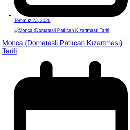
Temmuz 23, 2026
Monca (Domatesli Patlıcan Kızartması)
Tarifi