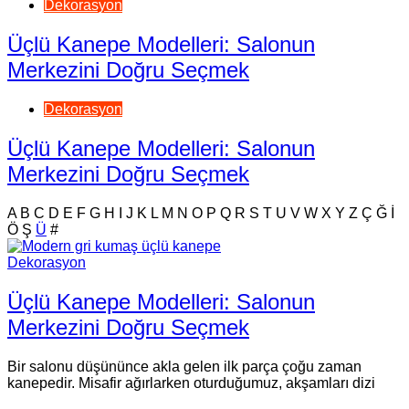
Dekorasyon
Üçlü Kanepe Modelleri: Salonun
Merkezini Doğru Seçmek
Dekorasyon
Üçlü Kanepe Modelleri: Salonun
Merkezini Doğru Seçmek
A
B
C
D
E
F
G
H
I
J
K
L
M
N
O
P
Q
R
S
T
U
V
W
X
Y
Z
Ç
Ğ
İ
Ö
Ş
Ü
#
Dekorasyon
Üçlü Kanepe Modelleri: Salonun
Merkezini Doğru Seçmek
Bir salonu düşününce akla gelen ilk parça çoğu zaman
kanepedir. Misafir ağırlarken oturduğumuz, akşamları dizi