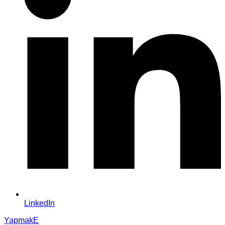
LinkedIn
YapmakE