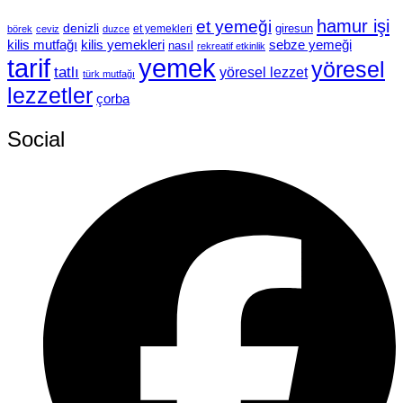
hamur işi
et yemeği
denizli
giresun
et yemekleri
börek
ceviz
duzce
kilis mutfağı
kilis yemekleri
sebze yemeği
nasıl
rekreatif etkinlik
tarif
yemek
yöresel
tatlı
yöresel lezzet
türk mutfağı
lezzetler
çorba
Social