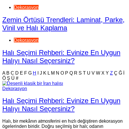
Dekorasyon
Zemin Örtüsü Trendleri: Laminat, Parke,
Vinil ve Halı Kaplama
Dekorasyon
Halı Seçimi Rehberi: Evinize En Uygun
Halıyı Nasıl Seçersiniz?
A
B
C
D
E
F
G
H
I
J
K
L
M
N
O
P
Q
R
S
T
U
V
W
X
Y
Z
Ç
Ğ
İ
Ö
Ş
Ü
#
Dekorasyon
Halı Seçimi Rehberi: Evinize En Uygun
Halıyı Nasıl Seçersiniz?
Halı, bir mekânın atmosferini en hızlı değiştiren dekorasyon
ögelerinden biridir. Doğru seçilmiş bir halı; odanın