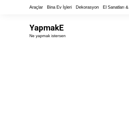
Skip
Araçlar
Bina Ev İşleri
Dekorasyon
El Sanatları &
to
content
YapmakE
Ne yapmak istersen