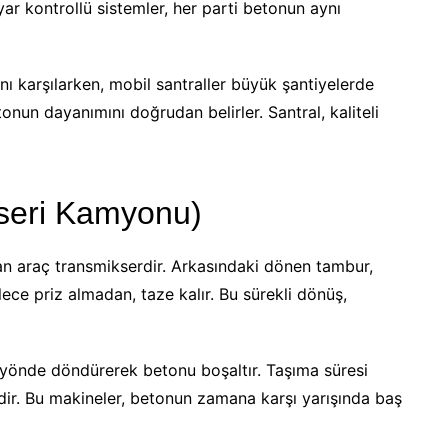
sayar kontrollü sistemler, her parti betonun aynı
ını karşılarken, mobil santraller büyük şantiyelerde
onun dayanımını doğrudan belirler. Santral, kaliteli
seri Kamyonu)
an araç transmikserdir. Arkasındaki dönen tambur,
ece priz almadan, taze kalır. Bu sürekli dönüş,
yönde döndürerek betonu boşaltır. Taşıma süresi
elidir. Bu makineler, betonun zamana karşı yarışında baş