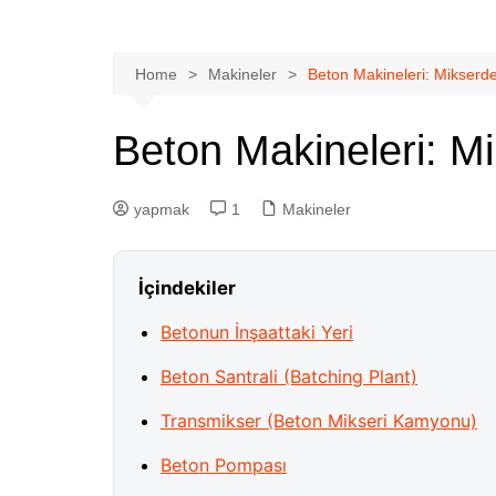
Home
Makineler
Beton Makineleri: Mikser
Beton Makineleri: 
yapmak
1
Makineler
İçindekiler
Betonun İnşaattaki Yeri
Beton Santrali (Batching Plant)
Transmikser (Beton Mikseri Kamyonu)
Beton Pompası