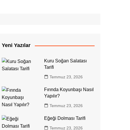
Yeni Yazılar
Kuru Soğan Salatası
Tarifi
Temmuz 23, 2026
Fırında Koyunbaşı Nasıl
Yapılır?
Temmuz 23, 2026
Eğeği Dolması Tarifi
Temmuz 23, 2026