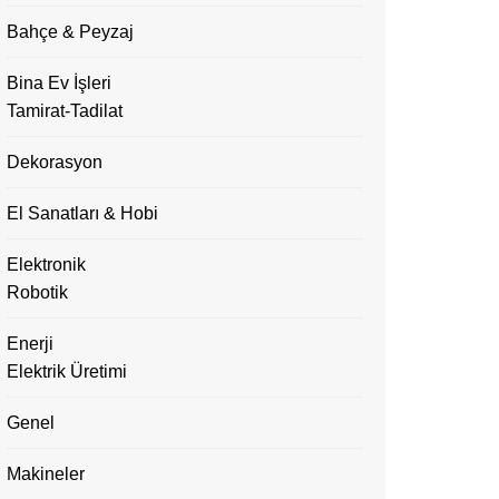
Bahçe & Peyzaj
Bina Ev İşleri
Tamirat-Tadilat
Dekorasyon
El Sanatları & Hobi
Elektronik
Robotik
Enerji
Elektrik Üretimi
Genel
Makineler