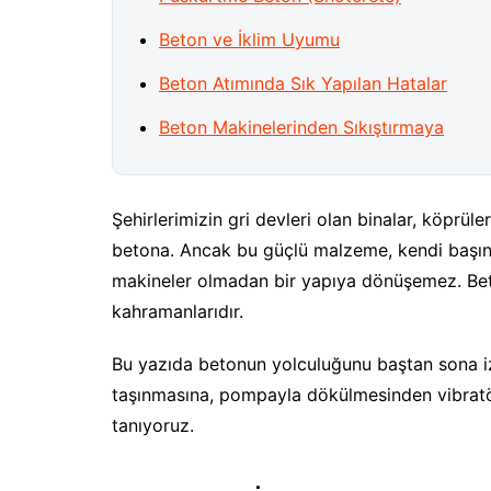
Beton ve İklim Uyumu
Beton Atımında Sık Yapılan Hatalar
Beton Makinelerinden Sıkıştırmaya
Şehirlerimizin gri devleri olan binalar, köprül
betona. Ancak bu güçlü malzeme, kendi başına
makineler olmadan bir yapıya dönüşemez. Be
kahramanlarıdır.
Bu yazıda betonun yolculuğunu baştan sona izl
taşınmasına, pompayla dökülmesinden vibratör
tanıyoruz.