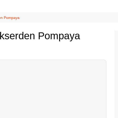
den Pompaya
Mikserden Pompaya