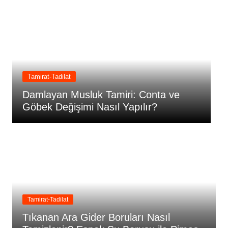
Tamirat-Tadilat
Damlayan Musluk Tamiri: Conta ve
T
Göbek Değişimi Nasıl Yapılır?
P
Tamirat-Tadilat
Tıkanan Ara Gider Boruları Nasıl