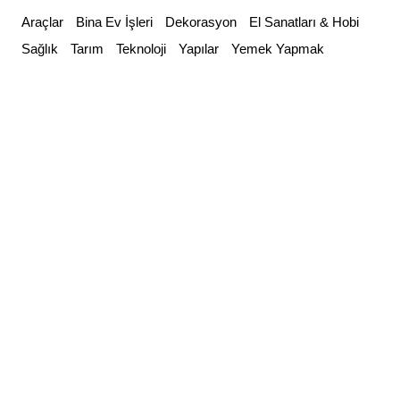
Skip
Araçlar
Bina Ev İşleri
Dekorasyon
El Sanatları & Hobi
to
Sağlık
Tarım
Teknoloji
Yapılar
Yemek Yapmak
content