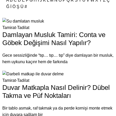
A
B
C
D
E
F
G
H
I
J
K
L
M
N
O
P
Q
R
S
T
U
V
W
X
Y
Z
Ç
Ğ
İ
Ö
Ş
Ü
#
Tamirat-Tadilat
Damlayan Musluk Tamiri: Conta ve
Göbek Değişimi Nasıl Yapılır?
Gece sessizliğinde “tıp… tıp… tıp” diye damlayan bir musluk,
hem uykunu kaçırır hem de farkında
Tamirat-Tadilat
Duvar Matkapla Nasıl Delinir? Dübel
Takma ve Püf Noktaları
Bir tablo asmak, raf takmak ya da perde kornişi monte etmek
için duvara sağlam bir