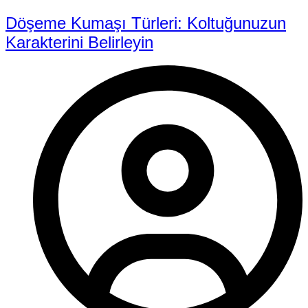
Döşeme Kumaşı Türleri: Koltuğunuzun
Karakterini Belirleyin