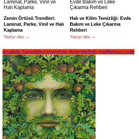
Zemin Örtüsü Trendleri:
Halı ve Kilim Temizliği: Evde
Laminat, Parke, Vinil ve Halı
Bakım ve Leke Çıkarma
Kaplama
Rehberi
Yazıyı oku →
Yazıyı oku →
anadolu halısı
dekorasyon
halı desenleri
halı motifleri
seccade