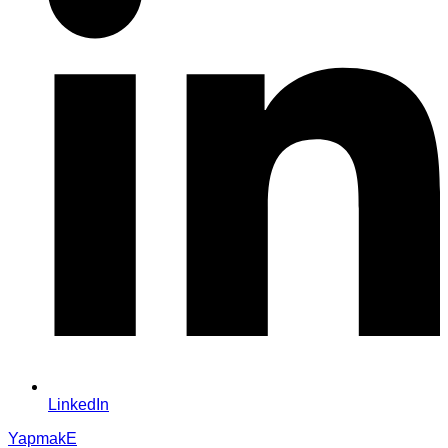
LinkedIn
YapmakE