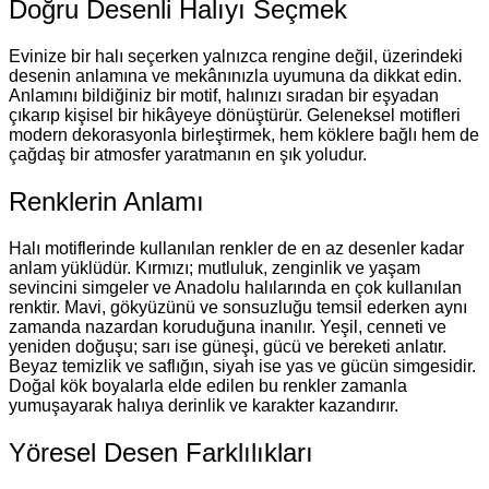
Doğru Desenli Halıyı Seçmek
Evinize bir halı seçerken yalnızca rengine değil, üzerindeki
desenin anlamına ve mekânınızla uyumuna da dikkat edin.
Anlamını bildiğiniz bir motif, halınızı sıradan bir eşyadan
çıkarıp kişisel bir hikâyeye dönüştürür. Geleneksel motifleri
modern dekorasyonla birleştirmek, hem köklere bağlı hem de
çağdaş bir atmosfer yaratmanın en şık yoludur.
Renklerin Anlamı
Halı motiflerinde kullanılan renkler de en az desenler kadar
anlam yüklüdür. Kırmızı; mutluluk, zenginlik ve yaşam
sevincini simgeler ve Anadolu halılarında en çok kullanılan
renktir. Mavi, gökyüzünü ve sonsuzluğu temsil ederken aynı
zamanda nazardan koruduğuna inanılır. Yeşil, cenneti ve
yeniden doğuşu; sarı ise güneşi, gücü ve bereketi anlatır.
Beyaz temizlik ve saflığın, siyah ise yas ve gücün simgesidir.
Doğal kök boyalarla elde edilen bu renkler zamanla
yumuşayarak halıya derinlik ve karakter kazandırır.
Yöresel Desen Farklılıkları