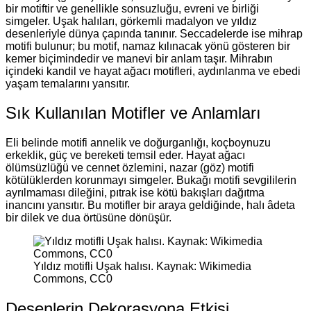
bir motiftir ve genellikle sonsuzluğu, evreni ve birliği
simgeler. Uşak halıları, görkemli madalyon ve yıldız
desenleriyle dünya çapında tanınır. Seccadelerde ise mihrap
motifi bulunur; bu motif, namaz kılınacak yönü gösteren bir
kemer biçimindedir ve manevi bir anlam taşır. Mihrabın
içindeki kandil ve hayat ağacı motifleri, aydınlanma ve ebedi
yaşam temalarını yansıtır.
Sık Kullanılan Motifler ve Anlamları
Eli belinde motifi annelik ve doğurganlığı, koçboynuzu
erkeklik, güç ve bereketi temsil eder. Hayat ağacı
ölümsüzlüğü ve cennet özlemini, nazar (göz) motifi
kötülüklerden korunmayı simgeler. Bukağı motifi sevgililerin
ayrılmaması dileğini, pıtrak ise kötü bakışları dağıtma
inancını yansıtır. Bu motifler bir araya geldiğinde, halı âdeta
bir dilek ve dua örtüsüne dönüşür.
Yıldız motifli Uşak halısı. Kaynak: Wikimedia
Commons, CC0
Desenlerin Dekorasyona Etkisi