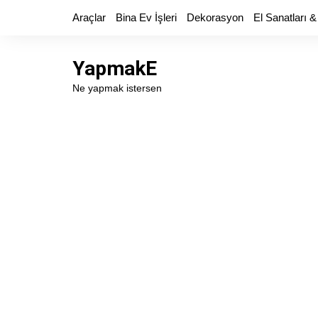
Skip
Araçlar
Bina Ev İşleri
Dekorasyon
El Sanatları &
to
content
YapmakE
Ne yapmak istersen