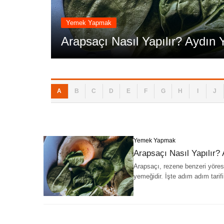
Yemek Yapmak
ği
Arapsaçı Nasıl Yapılır? Aydın
A
B
C
D
E
F
G
H
I
J
Yemek Yapmak
Arapsaçı Nasıl Yapılır?
Arapsaçı, rezene benzeri yörese
yemeğidir. İşte adım adım tarifi