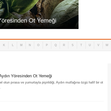
Yemek Yapmak
 Yöresinden Ot Yemeği
Arapsaçı N
K
L
M
N
O
P
Q
R
S
T
U
V
W
 Aydın Yöresinden Ot Yemeği
l otun pırasa ve yumurtayla pişirildiği, Aydın mutfağına özgü hafif bir ot
.