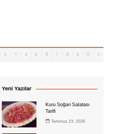
asıl Yapılır? Aydın Yöresinden Ot Yemeği
X
Y
Z
Ç
Ğ
İ
Ö
Ş
Ü
#
Yeni Yazılar
Kuru Soğan Salatası
Tarifi
Temmuz 23, 2026