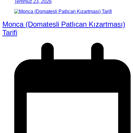
Temmuz 23, 2026
Monca (Domatesli Patlıcan Kızartması)
Tarifi