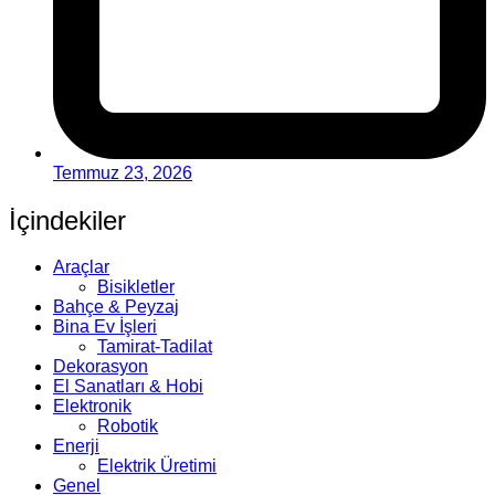
Temmuz 23, 2026
İçindekiler
Araçlar
Bisikletler
Bahçe & Peyzaj
Bina Ev İşleri
Tamirat-Tadilat
Dekorasyon
El Sanatları & Hobi
Elektronik
Robotik
Enerji
Elektrik Üretimi
Genel