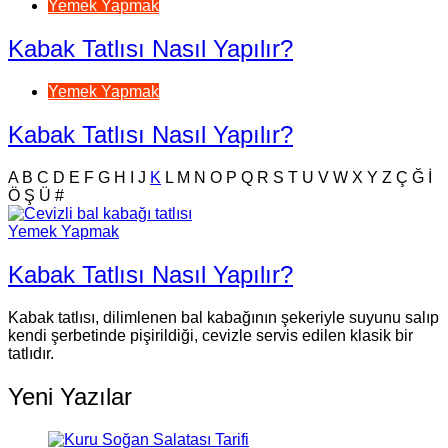
Yemek Yapmak
Kabak Tatlısı Nasıl Yapılır?
Yemek Yapmak
Kabak Tatlısı Nasıl Yapılır?
A
B
C
D
E
F
G
H
I
J
K
L
M
N
O
P
Q
R
S
T
U
V
W
X
Y
Z
Ç
Ğ
İ
Ö
Ş
Ü
#
Yemek Yapmak
Kabak Tatlısı Nasıl Yapılır?
Kabak tatlısı, dilimlenen bal kabağının şekeriyle suyunu salıp
kendi şerbetinde pişirildiği, cevizle servis edilen klasik bir
tatlıdır.
Yeni Yazılar