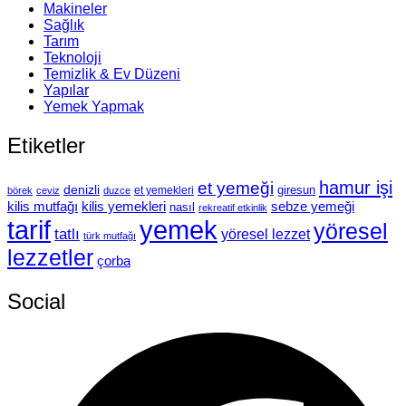
Makineler
Sağlık
Tarım
Teknoloji
Temizlik & Ev Düzeni
Yapılar
Yemek Yapmak
Etiketler
hamur işi
et yemeği
denizli
giresun
et yemekleri
börek
ceviz
duzce
kilis mutfağı
kilis yemekleri
sebze yemeği
nasıl
rekreatif etkinlik
tarif
yemek
yöresel
tatlı
yöresel lezzet
türk mutfağı
lezzetler
çorba
Social