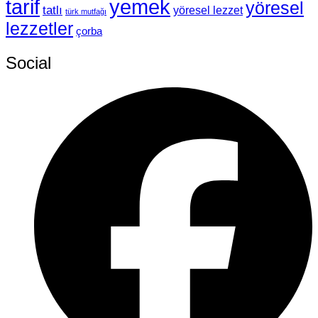
tarif
yemek
yöresel
tatlı
yöresel lezzet
türk mutfağı
lezzetler
çorba
Social