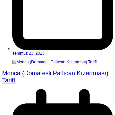
Temmuz 23, 2026
Monca (Domatesli Patlıcan Kızartması)
Tarifi