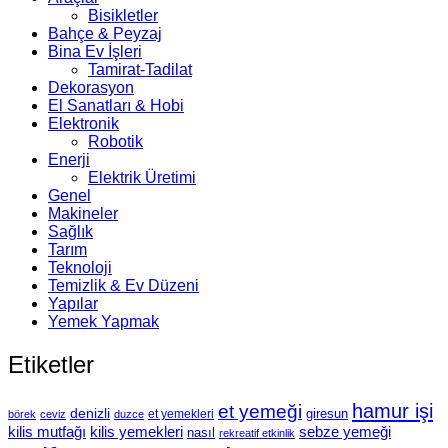
Bisikletler
Bahçe & Peyzaj
Bina Ev İşleri
Tamirat-Tadilat
Dekorasyon
El Sanatları & Hobi
Elektronik
Robotik
Enerji
Elektrik Üretimi
Genel
Makineler
Sağlık
Tarım
Teknoloji
Temizlik & Ev Düzeni
Yapılar
Yemek Yapmak
Etiketler
hamur işi
et yemeği
denizli
giresun
et yemekleri
börek
ceviz
duzce
kilis mutfağı
kilis yemekleri
sebze yemeği
nasıl
rekreatif etkinlik