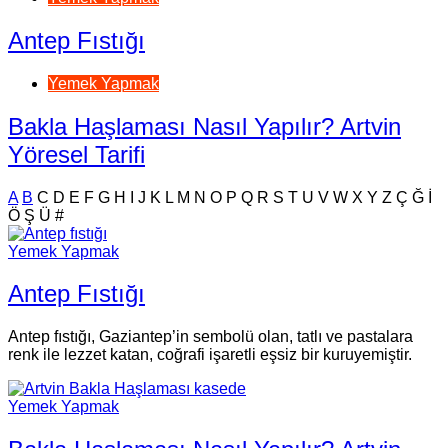
Antep Fıstığı
Yemek Yapmak
Bakla Haşlaması Nasıl Yapılır? Artvin
Yöresel Tarifi
A
B
C
D
E
F
G
H
I
J
K
L
M
N
O
P
Q
R
S
T
U
V
W
X
Y
Z
Ç
Ğ
İ
Ö
Ş
Ü
#
Yemek Yapmak
Antep Fıstığı
Antep fıstığı, Gaziantep’in sembolü olan, tatlı ve pastalara
renk ile lezzet katan, coğrafi işaretli eşsiz bir kuruyemiştir.
Yemek Yapmak