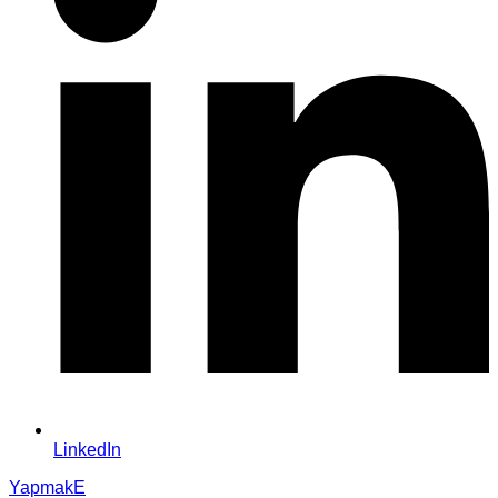
LinkedIn
YapmakE