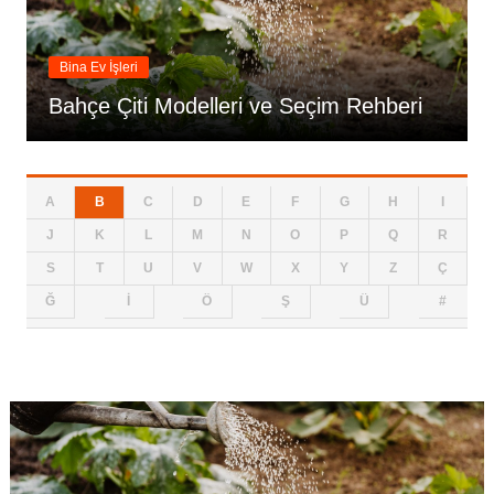
Bina Ev İşleri
Bahçe Çiti Modelleri ve Seçim Rehberi
A
B
C
D
E
F
G
H
I
J
K
L
M
N
O
P
Q
R
S
T
U
V
W
X
Y
Z
Ç
Ğ
İ
Ö
Ş
Ü
#