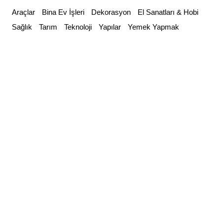
Skip
Araçlar
Bina Ev İşleri
Dekorasyon
El Sanatları & Hobi
to
Sağlık
Tarım
Teknoloji
Yapılar
Yemek Yapmak
content